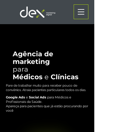
Agência de
marketing
para
Médicos
e
Clínicas
Pare de trabalhar muito para receber pouco de
convênios. Atraia pacientes particulares todos os dias.
Google Ads
e
Social Ads
para Médicos e
Profissionais da Saúde.
Apareça para pacientes que já estão procurando por
você